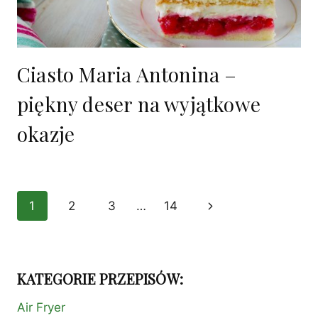
Ciasto Maria Antonina –
piękny deser na wyjątkowe
okazje
Nawigacja
1
2
3
…
14
Następna
strony
strona
KATEGORIE PRZEPISÓW:
Air Fryer