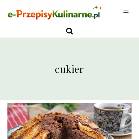
Przejdź
do
treści
cukier