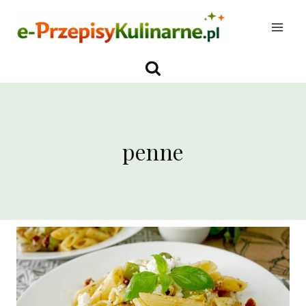
Przejdź
do
treści
penne