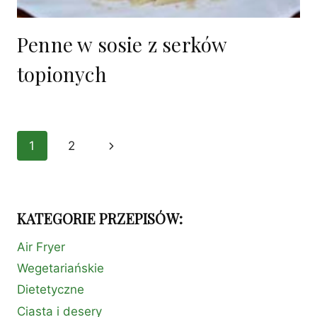
Penne w sosie z serków
topionych
Nawigacja
1
2
Następna
strony
strona
KATEGORIE PRZEPISÓW:
Air Fryer
Wegetariańskie
Dietetyczne
Ciasta i desery