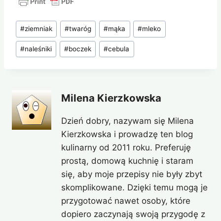
Tagi
#
ziemniak
#
twaróg
#
mąka
#
mleko
wpisu:
#
naleśniki
#
boczek
#
cebula
Milena Kierzkowska
Dzień dobry, nazywam się Milena
Kierzkowska i prowadzę ten blog
kulinarny od 2011 roku. Preferuję
prostą, domową kuchnię i staram
się, aby moje przepisy nie były zbyt
skomplikowane. Dzięki temu mogą je
przygotować nawet osoby, które
dopiero zaczynają swoją przygodę z