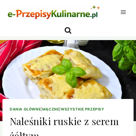
Przejdź
do
treści
DANIA GŁÓWNE
|
MĄCZNE
|
WSZYSTKIE PRZEPISY
Naleśniki ruskie z serem
żółtym