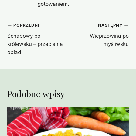
gotowaniem.
Nawigacja
POPRZEDNI
NASTĘPNY
Schabowy po
Wieprzowina po
wpisu
królewsku – przepis na
myśliwsku
obiad
Podobne wpisy