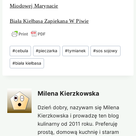
Miodowej Marynacie
Biała Kiełbasa Zapiekana W Piwie
Tagi
#
cebula
#
pieczarka
#
tymianek
#
sos sojowy
wpisu:
#
biała kiełbasa
Milena Kierzkowska
Dzień dobry, nazywam się Milena
Kierzkowska i prowadzę ten blog
kulinarny od 2011 roku. Preferuję
prostą, domową kuchnię i staram