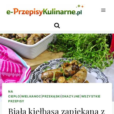
Przejdź
do
treści
NA
CIEPŁO
|
WIELKANOC
|
PRZEKĄSKI
|
OKAZYJNE
|
WSZYSTKIE
PRZEPISY
Biała kiełbasa zapiekana z