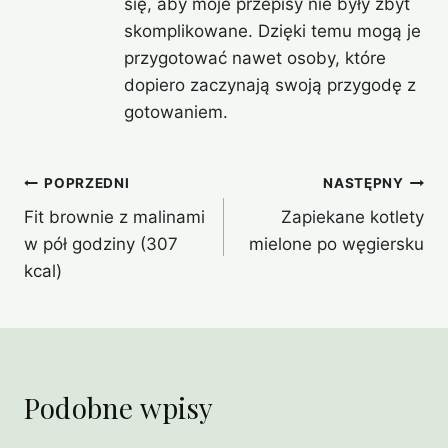
się, aby moje przepisy nie były zbyt
skomplikowane. Dzięki temu mogą je
przygotować nawet osoby, które
dopiero zaczynają swoją przygodę z
gotowaniem.
Nawigacja
POPRZEDNI
NASTĘPNY
Fit brownie z malinami
Zapiekane kotlety
wpisu
w pół godziny (307
mielone po węgiersku
kcal)
Podobne wpisy