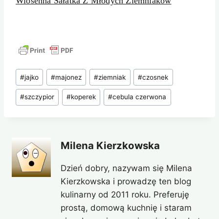
Wiosenna Sałatka Z Młodych Ziemniaków
Tagi
#
jajko
#
majonez
#
ziemniak
#
czosnek
wpisu:
#
szczypior
#
koperek
#
cebula czerwona
Milena Kierzkowska
Dzień dobry, nazywam się Milena
Kierzkowska i prowadzę ten blog
kulinarny od 2011 roku. Preferuję
prostą, domową kuchnię i staram