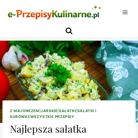
Przejdź
do
treści
Z MAJONEZEM
|
JARSKIE
|
SAŁATKI
|
SAŁATKI I
SURÓWKI
|
WSZYSTKIE PRZEPISY
Najlepsza sałatka