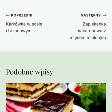
Nawigacja
POPRZEDNI
NASTĘPNY
Karkówka w sosie
Zapiekanka
wpisu
chrzanowym
makaronowa z
mięsem mielonym
Podobne wpisy