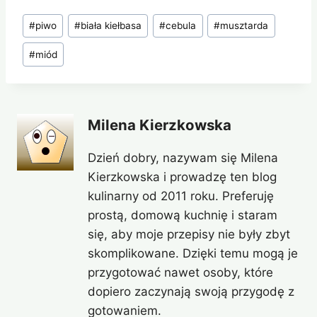
Tagi
#
piwo
#
biała kiełbasa
#
cebula
#
musztarda
wpisu:
#
miód
Milena Kierzkowska
Dzień dobry, nazywam się Milena
Kierzkowska i prowadzę ten blog
kulinarny od 2011 roku. Preferuję
prostą, domową kuchnię i staram
się, aby moje przepisy nie były zbyt
skomplikowane. Dzięki temu mogą je
przygotować nawet osoby, które
dopiero zaczynają swoją przygodę z
gotowaniem.