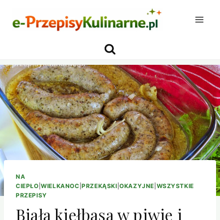
Przejdź
do
treści
NA
CIEPŁO
|
WIELKANOC
|
PRZEKĄSKI
|
OKAZYJNE
|
WSZYSTKIE
PRZEPISY
Biała kiełbasa w piwie i