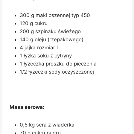
300 g mąki pszennej typ 450
120 g cukru
200 g szpinaku świeżego
140 g oleju (rzepakowego)
4 jajka rozmiar L
1 łyżka soku z cytryny
1 łyżeczka proszku do pieczenia
1/2 łyżeczki sody oczyszczonej
Masa serowa:
0,5 kg sera z wiaderka
70 g cukru pudru