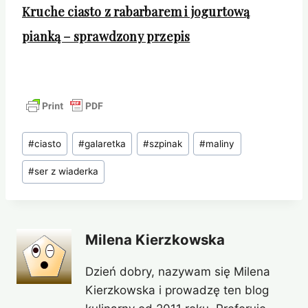
Kruche ciasto z rabarbarem i jogurtową
pianką – sprawdzony przepis
Tagi
#
ciasto
#
galaretka
#
szpinak
#
maliny
wpisu:
#
ser z wiaderka
Milena Kierzkowska
Dzień dobry, nazywam się Milena
Kierzkowska i prowadzę ten blog