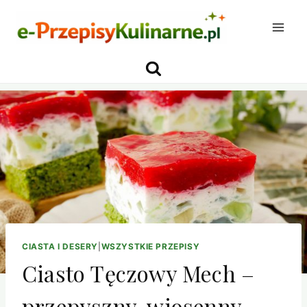
Przejdź
do
treści
CIASTA I DESERY
|
WSZYSTKIE PRZEPISY
Ciasto Tęczowy Mech –
przepyszny, wiosenny