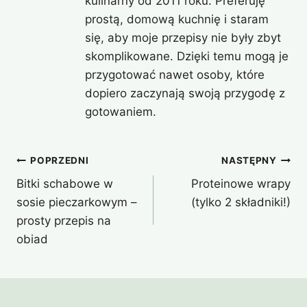
kulinarny od 2011 roku. Preferuję
prostą, domową kuchnię i staram
się, aby moje przepisy nie były zbyt
skomplikowane. Dzięki temu mogą je
przygotować nawet osoby, które
dopiero zaczynają swoją przygodę z
gotowaniem.
Nawigacja
POPRZEDNI
NASTĘPNY
Bitki schabowe w
Proteinowe wrapy
wpisu
sosie pieczarkowym –
(tylko 2 składniki!)
prosty przepis na
obiad