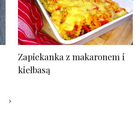
Zapiekanka z makaronem i
kiełbasą
Następna
strona