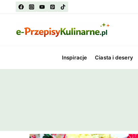
Przejdź
do
treści
Inspiracje
Ciasta i desery