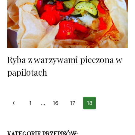
Ryba z warzywami pieczona w
papilotach
Nawigacja
Poprzednia
1
…
16
17
18
strony
strona
KATEGORIE PRZEPISÓW: