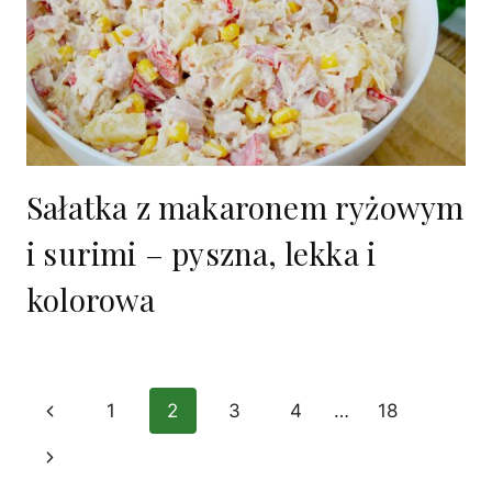
Sałatka z makaronem ryżowym
i surimi – pyszna, lekka i
kolorowa
Nawigacja
Poprzednia
1
2
3
4
…
18
strony
strona
Następna