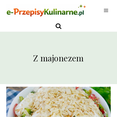
Przejdź
do
treści
Z majonezem