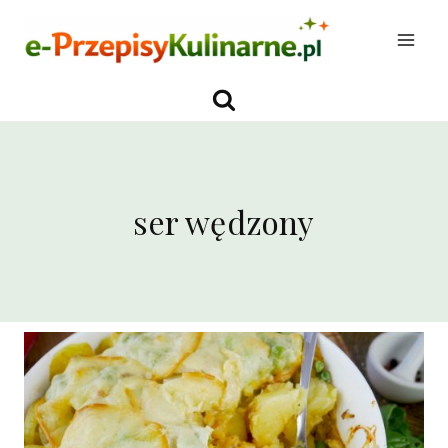
Przejdź
do
treści
ser wędzony